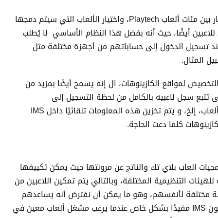
و كل كازينو قائم على الويب قادر على الاختيار بين مئات ألعاب Playtech، واختيار الألعاب التي سيتم دمجها
 ونقل الباقي، و لكن IMS مفيد للاعبين أيضًا، حيث أنه بفضل هذا النظام الأساسي لا يُطلب
 عند تسجيل الدخول إلى حساباتهم من أجهزة مختلفة مثل
يل المثال.
 أقصى قدر من التخصيص لمواقع الكازينوهات، ال إنه يسمح أيضًا بمزيد من
 تتبع سجل لاعبيه بالكامل من لحظة التسجيل إلى
معاملاتهم، وسجل الدردشة الحية، ونتائج الألعاب، إلخ، و يتم تخزين هذه المعلومات تلقائيًا داخل IMS
زينوهات كلما دعت الحاجة.
ام IMS الذي تتيحه برمجيات العاب بلاي تك والناتج عن مرونتها حيث يمكن تكييفها
لهيئات التنظيمية المختلفة، وبالتالي يتم تمكين اللاعبين من
لسة مختلفة لأنفسهم، وهو ما يمكن أن نفترض أنه يساعدهم
على التحكم بشكل أفضل في ألعابهم، و يكون IMS مفيدًا بشكل خاص عندما يرغب مشغل ألعاب معين في