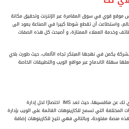
لاي تك
يس موقع قوي في سوق المقامرة عبر الإنترنت وتحقيق مكانة
عالم، واستطاعت أن تقطع شوطا كبيرا في الصناعة يعود الى
لوظائف وخدمة العملاء الممتازة، و أصبحت كل هذه الصفات
الشركة يكمن في نهجها المبتكر تجاه الألعاب، حيث طورت بلاي
ها سهلة الاندماج عبر مواقع الويب والتطبيقات الخاصة
إن منصة IMS هي بالضبط ما يميز شركة بلاي تك عن منافسيها، حيث تعد IMS اختصارًا لحل إدارة
 المختلفة التي تسمح للكازينوهات القائمة على الويب بإدارة
ذه منصة مفتوحة، وبالتالي فهي تتيح للكازينوهات إضافة