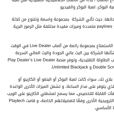
ة البوكر، لعبة البوكر والفيديو.
اتها، حيث تأتي الشركة بمجموعة واسعة وتتنوع من ثلاثة
بكرات الكلاسيكية إلى أصناف أكثر تقدماً مع paylines متعددة وميزات مفيدة مختلفة مثل الرموز البرية
و توفر برمجيات العاب بلاي تك للاعبين فرصة الاستمتاع بمجموعة رائعة من ألعاب Live Dealer في الوقت
مع منصة Live Dealer التي أنشأتها الشركة بين البث عالي الجودة والبث العالي السرعة
والمرات المرتفعة، بالإضافة إلى أشكال ألعاب الطاولة التقليدية، وتوفر منصة Play Dealer’s Live Dealer
لاي تك، سواء كانت لعبة البوكر أو البنغو أو الكازينو أو
لذي يتوفر على مدار الساعة، و تشمل الميزات الأخرى الواعدة
كافآت القابلة للتخصيص، مما يسمح لمشغلي الكازينو على الويب
بتخصيص مكافآتهم وبرامج الولاء والعروض الترويجية الأخرى وفقًا لتفضيلاتهم الخاصة، و قامت Playtech